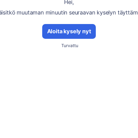
Hei,
äisitkö muutaman minuutin seuraavan kyselyn täyttäm
Aloita kysely nyt
Turvattu