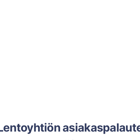
Lentoyhtiön asiakaspalaut