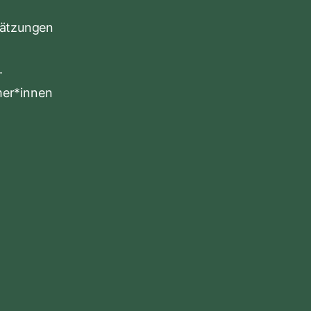
chätzungen
.
mer*innen