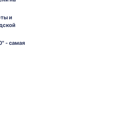
оты и
адской
0" - самая