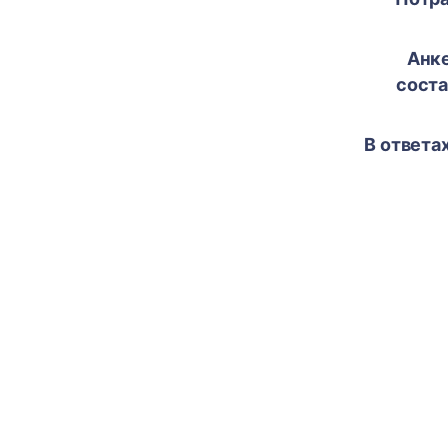
Анке
соста
В ответах