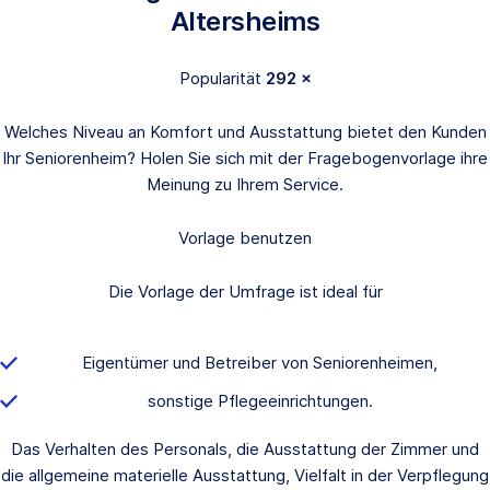
Altersheims
Popularität
292 ×
Welches Niveau an Komfort und Ausstattung bietet den Kunden
Ihr Seniorenheim? Holen Sie sich mit der Fragebogenvorlage ihre
Meinung zu Ihrem Service.
Vorlage benutzen
Die Vorlage der Umfrage ist ideal für
Eigentümer und Betreiber von Seniorenheimen,
sonstige Pflegeeinrichtungen.
Das Verhalten des Personals, die Ausstattung der Zimmer und
die allgemeine materielle Ausstattung, Vielfalt in der Verpflegung