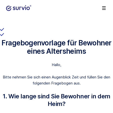
Fragebogenvorlage für Bewohner
eines Altersheims
Hallo,
Bitte nehmen Sie sich einen Augenblick Zeit und füllen Sie den
folgenden Fragebogen aus.
1. Wie lange sind Sie Bewohner in dem
Heim?