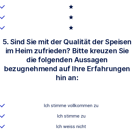
5. Sind Sie mit der Qualität der Speisen
im Heim zufrieden? Bitte kreuzen Sie
die folgenden Aussagen
bezugnehmend auf Ihre Erfahrungen
hin an:
Ich stimme vollkommen zu
Ich stimme zu
Ich weiss nicht