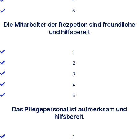
5
Die Mitarbeiter der Rezpetion sind freundliche
und hilfsbereit
1
2
3
4
5
Das Pflegepersonal ist aufmerksam und
hilfsbereit.
1