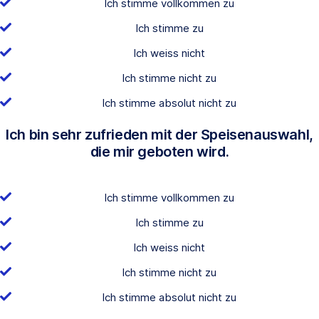
Ich stimme vollkommen zu
Ich stimme zu
Ich weiss nicht
Ich stimme nicht zu
Ich stimme absolut nicht zu
Ich bin sehr zufrieden mit der Speisenauswahl,
die mir geboten wird.
Ich stimme vollkommen zu
Ich stimme zu
Ich weiss nicht
Ich stimme nicht zu
Ich stimme absolut nicht zu