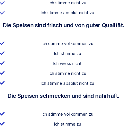
Ich stimme nicht zu
Ich stimme absolut nicht zu
Die Speisen sind frisch und von guter Qualität.
Ich stimme vollkommen zu
Ich stimme zu
Ich weiss nicht
Ich stimme nicht zu
Ich stimme absolut nicht zu
Die Speisen schmecken und sind nahrhaft.
Ich stimme vollkommen zu
Ich stimme zu