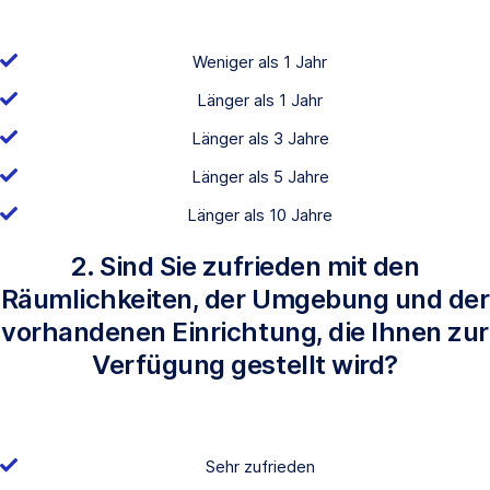
Weniger als 1 Jahr
Länger als 1 Jahr
Länger als 3 Jahre
Länger als 5 Jahre
Länger als 10 Jahre
2. Sind Sie zufrieden mit den
Räumlichkeiten, der Umgebung und der
vorhandenen Einrichtung, die Ihnen zur
Verfügung gestellt wird?
Sehr zufrieden