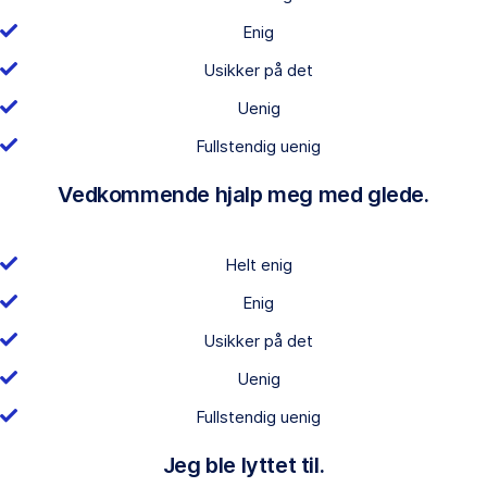
Enig
Usikker på det
Uenig
Fullstendig uenig
Vedkommende hjalp meg med glede.
Helt enig
Enig
Usikker på det
Uenig
Fullstendig uenig
Jeg ble lyttet til.