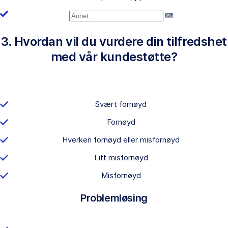
3. Hvordan vil du vurdere din tilfredshet
med vår kundestøtte?
Svært fornøyd
Fornøyd
Hverken fornøyd eller misfornøyd
Litt misfornøyd
Misfornøyd
Problemløsing