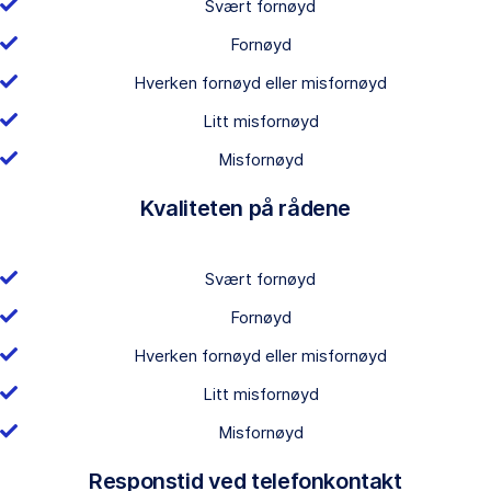
Svært fornøyd
Fornøyd
Hverken fornøyd eller misfornøyd
Litt misfornøyd
Misfornøyd
Kvaliteten på rådene
Svært fornøyd
Fornøyd
Hverken fornøyd eller misfornøyd
Litt misfornøyd
Misfornøyd
Responstid ved telefonkontakt