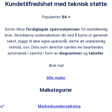
Kundetilfredshet med teknisk støtte
Popularitet
84 ×
Survio tilbyr
ferdiglagde spørreskjemaer
for øyeblikkelig
bruk. Skreddersy undersøkelsen din ved å bytte ut generisk
tekst, legge til dine egne spørsmål, slette alt unødvendig
innhold, osv. Data som deretter samles inn bearbeides
automatisk i sanntid i form av
diagrammer
og
tabeller
.
Bruk mal
Alle maler
Malkategorier
Markedsundersøkelse