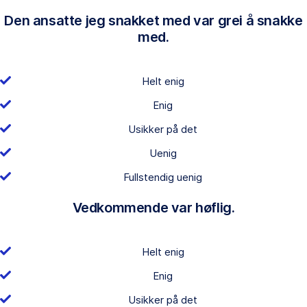
Den ansatte jeg snakket med var grei å snakke
med.
Helt enig
Enig
Usikker på det
Uenig
Fullstendig uenig
Vedkommende var høflig.
Helt enig
Enig
Usikker på det