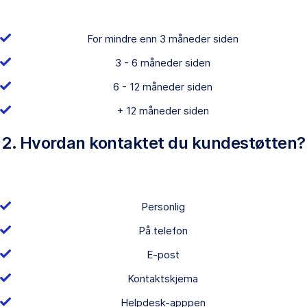
For mindre enn 3 måneder siden
3 - 6 måneder siden
6 - 12 måneder siden
+ 12 måneder siden
2. Hvordan kontaktet du kundestøtten?
Personlig
På telefon
E-post
Kontaktskjema
Helpdesk-apppen