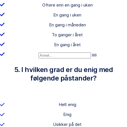
Oftere enn en gang i uken
En gang i uken
En gang i måneden
To ganger i året
En gang i året
5. I hvilken grad er du enig med
følgende påstander?
Helt enig
Enig
Usikker på det