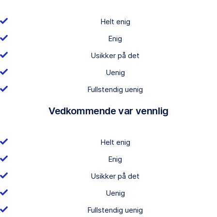
Helt enig
Enig
Usikker på det
Uenig
Fullstendig uenig
Vedkommende var vennlig
Helt enig
Enig
Usikker på det
Uenig
Fullstendig uenig