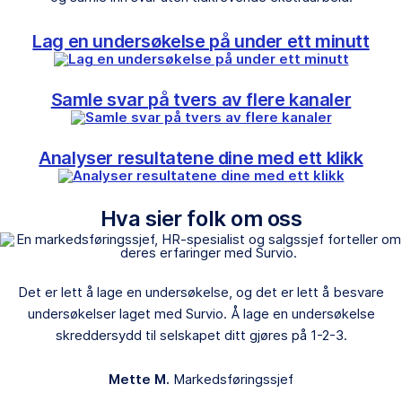
Lag en undersøkelse på under ett minutt
Samle svar på tvers av flere kanaler
Analyser resultatene dine med ett klikk
Hva sier folk om oss
Det er lett å lage en undersøkelse, og det er lett å besvare
undersøkelser laget med Survio. Å lage en undersøkelse
skreddersydd til selskapet ditt gjøres på 1-2-3.
Mette M.
Markedsføringssjef