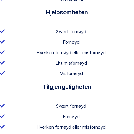
Hjelpsomheten
Svært fornøyd
Fornøyd
Hverken fornøyd eller misfornøyd
Litt misfornøyd
Misfornøyd
Tilgjengeligheten
Svært fornøyd
Fornøyd
Hverken fornøyd eller misfornøyd