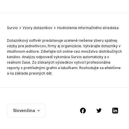
Survio
Vzory dotazníkov
Hodnotenie informačného strediska
Dotazníkový softvér predstavuje ucelené riešenie zberu spätnej
väzby pre jednotlivcov, firmy aj organizácie. Vytvárajte dotazníky v
intuitívnom editore. Zdieľajte ich online cez množstvo distribučných
kanálov. Analýzu odpovedí vykonáva Survio automaticky a v
reálnom čase. Zo získaných výsledkov vytvorí profesionálne
reporty s prehľadnými grafmi a tabuľkami. Rozhodujte sa efektívne
a na základe presných dát.
Slovenčina