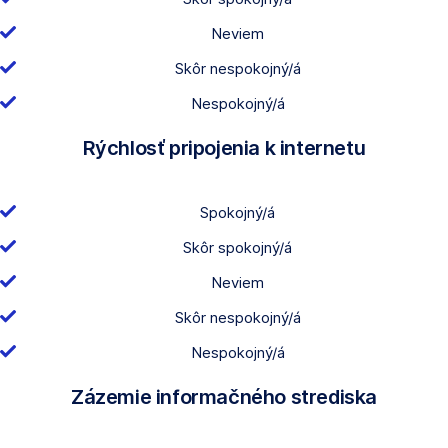
Neviem
Skôr nespokojný/á
Nespokojný/á
Rýchlosť pripojenia k internetu
Spokojný/á
Skôr spokojný/á
Neviem
Skôr nespokojný/á
Nespokojný/á
Zázemie informačného strediska