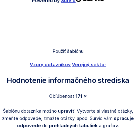
Powered by
Survio
Použiť šablónu
Vzory dotazníkov
Verejný sektor
Hodnotenie informačného strediska
Obľúbenosť
171 ×
Šablónu dotazníka možno
upraviť
. Vytvorte si vlastné otázky,
zmeňte odpovede, zmažte otázky, apod. Survio vám
spracuje
odpovede
do
prehľadných tabuliek
a
grafov
.