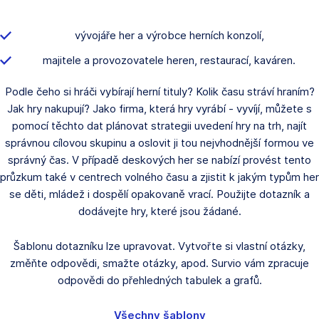
vývojáře her a výrobce herních konzolí,
majitele a provozovatele heren, restaurací, kaváren.
Podle čeho si hráči vybírají herní tituly? Kolik času stráví hraním?
Jak hry nakupují? Jako firma, která hry vyrábí - vyvíjí, můžete s
pomocí těchto dat plánovat strategii uvedení hry na trh, najít
správnou cílovou skupinu a oslovit ji tou nejvhodnější formou ve
správný čas. V případě deskových her se nabízí provést tento
průzkum také v centrech volného času a zjistit k jakým typům her
se děti, mládež i dospělí opakovaně vrací. Použijte dotazník a
dodávejte hry, které jsou žádané.
Šablonu dotazníku lze upravovat. Vytvořte si vlastní otázky,
změňte odpovědi, smažte otázky, apod. Survio vám zpracuje
odpovědi do přehledných tabulek a grafů.
Všechny šablony