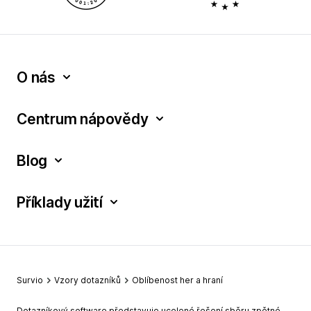
O nás
Centrum nápovědy
Blog
Příklady užití
Survio
Vzory dotazníků
Oblíbenost her a hraní
Dotazníkový software představuje ucelené řešení sběru zpětné