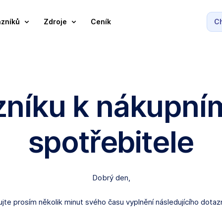
azníků
Zdroje
Ceník
Ch
zníku k nákupní
spotřebitele
Dobrý den,
jte prosím několik minut svého času vyplnění následujícího dotaz