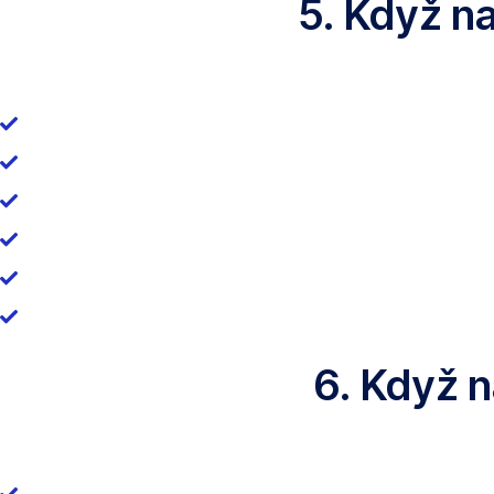
5. Když n
6. Když n