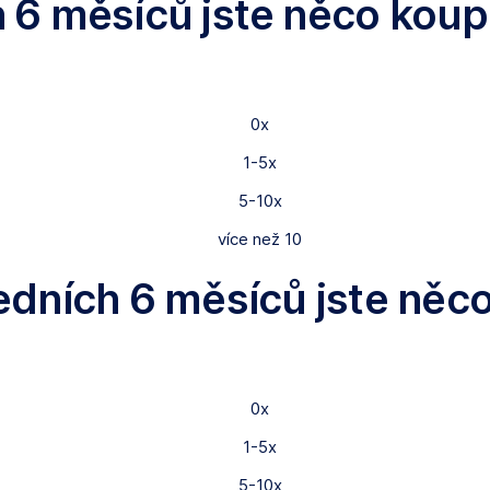
h 6 měsíců jste něco koupil
0x
1-5x
5-10x
více než 10
ledních 6 měsíců jste něco
0x
1-5x
5-10x