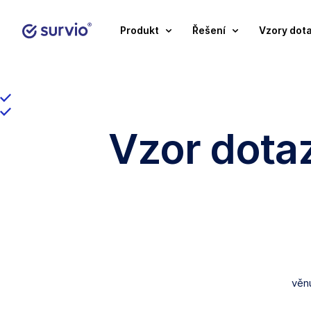
Produkt
Řešení
Vzory dot
Vzor dota
věnu