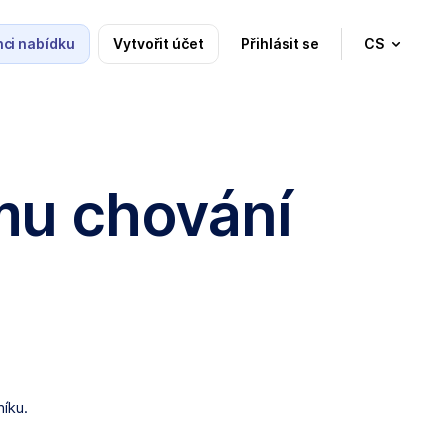
ci nabídku
Vytvořit účet
Přihlásit se
CS
mu chování
níku.