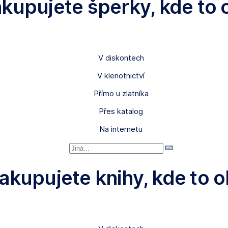
akupujete šperky, kde to o
V diskontech
V klenotnictví
Přímo u zlatníka
Přes katalog
Na internetu
akupujete knihy, kde to o