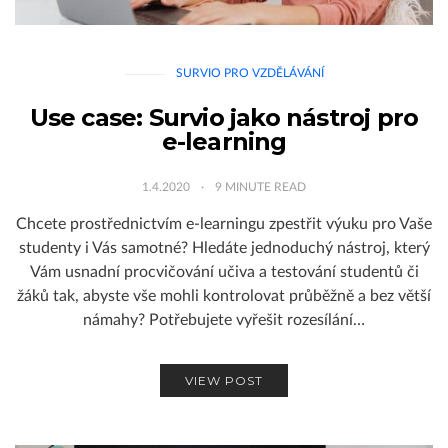
SURVIO PRO VZDĚLÁVÁNÍ
Use case: Survio jako nástroj pro
e-learning
1.4.2020
9
MINUTE READ
Chcete prostřednictvím e-learningu zpestřit výuku pro Vaše
studenty i Vás samotné? Hledáte jednoduchý nástroj, který
Vám usnadní procvičování učiva a testování studentů či
žáků tak, abyste vše mohli kontrolovat průběžně a bez větší
námahy? Potřebujete vyřešit rozesílání…
VIEW POST