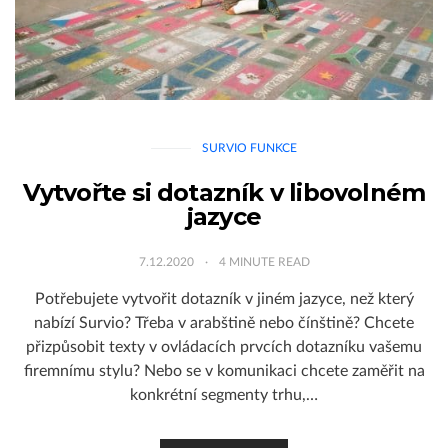
SURVIO FUNKCE
Vytvořte si dotazník v libovolném
jazyce
7.12.2020
4
MINUTE READ
Potřebujete vytvořit dotazník v jiném jazyce, než který
nabízí Survio? Třeba v arabštině nebo čínštině? Chcete
přizpůsobit texty v ovládacích prvcích dotazníku vašemu
firemnímu stylu? Nebo se v komunikaci chcete zaměřit na
konkrétní segmenty trhu,…