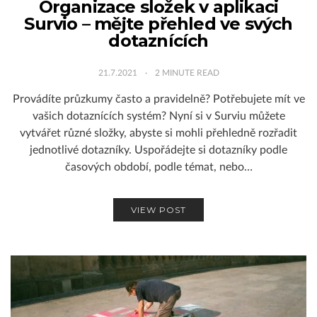
Organizace složek v aplikaci
Survio – mějte přehled ve svých
dotaznících
21.7.2021
2
MINUTE READ
Provádíte průzkumy často a pravidelně? Potřebujete mít ve
vašich dotaznících systém? Nyní si v Surviu můžete
vytvářet různé složky, abyste si mohli přehledně rozřadit
jednotlivé dotazníky. Uspořádejte si dotazníky podle
časových období, podle témat, nebo…
VIEW POST