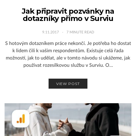
Jak připravit pozvánky na
dotazníky přímo v Surviu
9.11.2017
7
MINUTE READ
S hotovým dotazníkem práce nekončí. Je potřeba ho dostat
k lidem čili k vašim respondentům. Existuje celá řada
možností, jak to udělat, ale v tomto návodu si ukážeme, jak
použivat rozesílkovou službu v Surviu. O…
VIEW POST