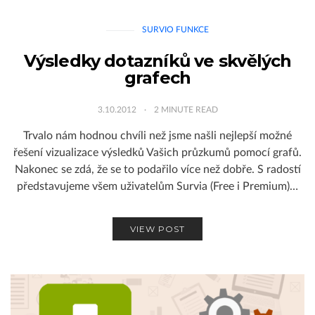
SURVIO FUNKCE
Výsledky dotazníků ve skvělých
grafech
3.10.2012
2
MINUTE READ
Trvalo nám hodnou chvíli než jsme našli nejlepší možné
řešení vizualizace výsledků Vašich průzkumů pomocí grafů.
Nakonec se zdá, že se to podařilo více než dobře. S radostí
představujeme všem uživatelům Survia (Free i Premium)…
VIEW POST