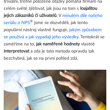
triviální, trefně položené otázky pomáhá firmám na
celém světě zjišťovat, jak jsou na tom s
loajalitou
jejich zákazníků či uživatelů
. V
minulém díle našeho
®
seriálu o NPS
jsme se dozvěděli, jak tento
populární nástroj vlastně funguje,
jakým způsobem
se používá a jak vypadají jeho výsledky
. Tentokrát se
zaměříme na to,
jak naměřené hodnoty
vlastně
interpretovat
a zda je tato metoda opravdu tak
bezchybná, jak se na první pohled zdá.