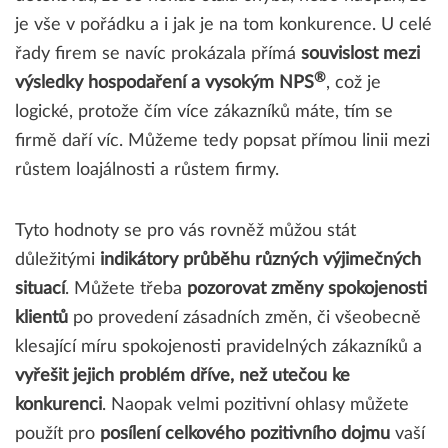
je vše v pořádku a i jak je na tom konkurence. U celé
řady firem se navíc prokázala přímá
souvislost mezi
®
výsledky hospodaření a vysokým NPS
, což je
logické, protože čím více zákazníků máte, tím se
firmě daří víc. Můžeme tedy popsat přímou linii mezi
růstem loajálnosti a růstem firmy.
Tyto hodnoty se pro vás rovněž můžou stát
důležitými
indikátory průběhu různých výjimečných
situací
. Můžete třeba
pozorovat změny spokojenosti
klientů
po provedení zásadních změn, či všeobecně
klesající míru spokojenosti pravidelných zákazníků a
vyřešit jejich problém dříve, než utečou ke
konkurenci
. Naopak velmi pozitivní ohlasy můžete
použít pro
posílení celkového pozitivního dojmu
vaší