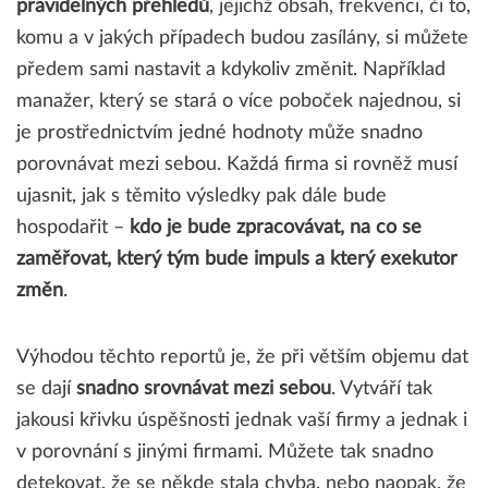
pravidelných přehledů
, jejichž obsah, frekvenci, či to,
komu a v jakých případech budou zasílány, si můžete
předem sami nastavit a kdykoliv změnit. Například
manažer, který se stará o více poboček najednou, si
je prostřednictvím jedné hodnoty může snadno
porovnávat mezi sebou. Každá firma si rovněž musí
ujasnit, jak s těmito výsledky pak dále bude
hospodařit –
kdo je bude zpracovávat, na co se
zaměřovat, který tým bude impuls a který exekutor
změn
.
Výhodou těchto reportů je, že při větším objemu dat
se dají
snadno srovnávat mezi sebou
. Vytváří tak
jakousi křivku úspěšnosti jednak vaší firmy a jednak i
v porovnání s jinými firmami. Můžete tak snadno
detekovat, že se někde stala chyba, nebo naopak, že