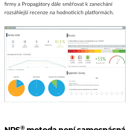
firmy a Propagátory dále směřovat k zanechání
rozsáhlejší recenze na hodnoticích platformách.
®
NPS
metoda není samospásná