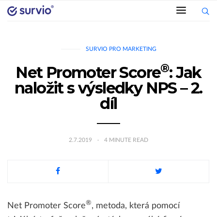
SURVIO PRO MARKETING
®
Net Promoter Score
: Jak
naložit s výsledky NPS – 2.
díl
2.7.2019
4
MINUTE READ
®
Net Promoter Score
, metoda, která pomocí