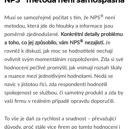
®
Musí se samozřejmě počítat s tím, že NPS
není
metodou, která jde do hloubky a informace jsou
poměrně zjednodušené.
Konkrétní detaily problému
®
a toho, co jej způsobilo, vám NPS
nezajistí.
Je
rovněž k diskuzi, jak moc se hodnotitelé nechají
ovlivnit svým momentálním rozpoložením. Zda si své
hodnocení pečlivě promýšlí, jak vnímají rozsah škály
a nuance mezi jednotlivými hodnotami. Nedá se
navíc s jistotou říci, zda respondenti hodnotili
spokojenost se službou, či samotný produkt a zda by
vaši firmu v reálném případě opravdu doporučili.
To vše je daň za rychlost a snadnost – převažující
důvody, proč stále více firem po tomto hodnocení i