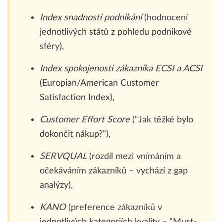
Index snadnosti podnikání
(
hodnocení
jednotlivých států z pohledu podnikové
sféry)
,
Index spokojenosti zákazníka ECSI a ACSI
(Europian/American Customer
Satisfaction Index),
Customer Effort Score
(“Jak těžké bylo
dokončit nákup?”),
SERVQUAL
(
rozdíl mezi vnímáním a
očekáváním zákazníků – vychází z gap
analýzy)
,
KANO
(preference zákazníků v
jednotlivých kategoriích kvality – “Must-