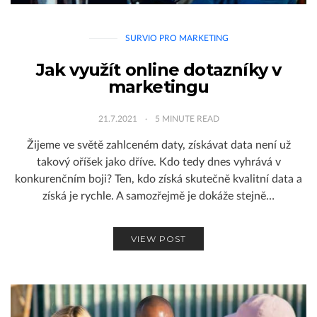
SURVIO PRO MARKETING
Jak využít online dotazníky v
marketingu
21.7.2021
5
MINUTE READ
Žijeme ve světě zahlceném daty, získávat data není už
takový oříšek jako dříve. Kdo tedy dnes vyhrává v
konkurenčním boji? Ten, kdo získá skutečně kvalitní data a
získá je rychle. A samozřejmě je dokáže stejně…
VIEW POST