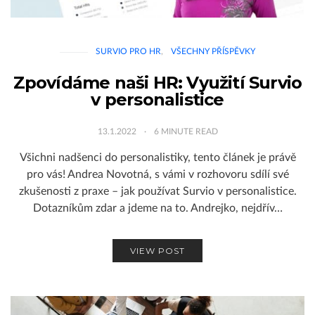
SURVIO PRO HR
VŠECHNY PŘÍSPĚVKY
Zpovídáme naši HR: Využití Survio
v personalistice
13.1.2022
6
MINUTE READ
Všichni nadšenci do personalistiky, tento článek je právě
pro vás! Andrea Novotná, s vámi v rozhovoru sdílí své
zkušenosti z praxe – jak používat Survio v personalistice.
Dotazníkům zdar a jdeme na to. Andrejko, nejdřív…
VIEW POST