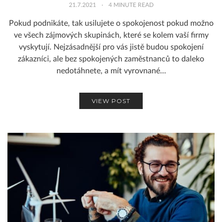
21.7.2021
4
MINUTE READ
Pokud podnikáte, tak usilujete o spokojenost pokud možno
ve všech zájmových skupinách, které se kolem vaší firmy
vyskytují. Nejzásadnější pro vás jistě budou spokojení
zákazníci, ale bez spokojených zaměstnanců to daleko
nedotáhnete, a mít vyrovnané…
VIEW POST