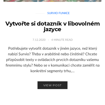
SURVIO FUNKCE
Vytvořte si dotazník v libovolném
jazyce
7.12.2020
4
MINUTE READ
Potřebujete vytvořit dotazník v jiném jazyce, než který
nabízí Survio? Třeba v arabštině nebo čínštině? Chcete
přizpůsobit texty v ovládacích prvcích dotazníku vašemu
firemnímu stylu? Nebo se v komunikaci chcete zaměřit na
konkrétní segmenty trhu,…
VIEW POST