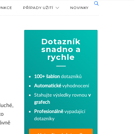
UNKCE
PŘÍPADY UŽITÍ
NOVINKY
Dotazník
snadno a
rychle
100+ šablon
dotazníků
Automatické
vyhodnocení
Stahujte výsledky rovnou
v
grafech
duché,
Profesionálně
vypadající
to
dotazníky
rávně