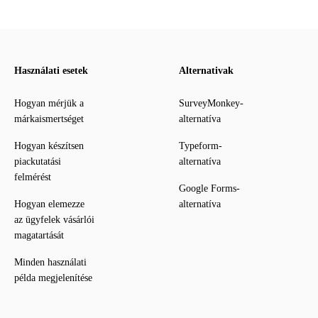
Használati esetek
Alternativak
Hogyan mérjük a
SurveyMonkey-
márkaismertséget
alternatíva
Hogyan készítsen
Typeform-
piackutatási
alternatíva
felmérést
Google Forms-
Hogyan elemezze
alternatíva
az ügyfelek vásárlói
magatartását
Minden használati
példa megjelenítése