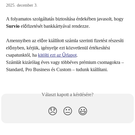
2025. december 3.
A folyamatos szolgáltatás biztosítása érdekében javasolt, hogy 
Survio
 előfizetését bankkártyával rendezze.
Amennyiben az előre kiállított számla szerinti fizetést részesíti 
előnyben, kérjük, igényelje ezt közvetlenül értékesítési 
csapatunktól, ha 
kitölti ezt az Űrlapot
.
Számlát kizárólag éves vagy többéves prémium csomagokra – 
Standard, Pro Business és Custom – tudunk kiállítani.
Választ kapott a kérdésére?
😞
😐
😃