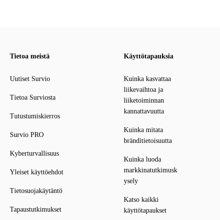
Tietoa meistä
Käyttötapauksia
Uutiset Survio
Kuinka kasvattaa
liikevaihtoa ja
Tietoa Surviosta
liiketoiminnan
kannattavuutta
Tutustumiskierros
Kuinka mitata
Survio PRO
bränditietoisuutta
Kyberturvallisuus
Kuinka luoda
markkinatutkimusk
Yleiset käyttöehdot
ysely
Tietosuojakäytäntö
Katso kaikki
Tapaustutkimukset
käyttötapaukset