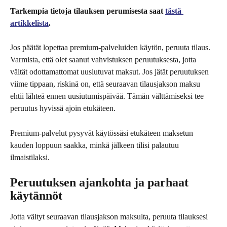
Tarkempia tietoja tilauksen perumisesta saat 
tästä 
artikkelista
.
Jos päätät lopettaa premium-palveluiden käytön, peruuta tilaus. 
Varmista, että olet saanut vahvistuksen peruutuksesta, jotta 
vältät odottamattomat uusiutuvat maksut. Jos jätät peruutuksen 
viime tippaan, riskinä on, että seuraavan tilausjakson maksu 
ehtii lähteä ennen uusiutumispäivää. Tämän välttämiseksi tee 
peruutus hyvissä ajoin etukäteen.
Premium-palvelut pysyvät käytössäsi etukäteen maksetun 
kauden loppuun saakka, minkä jälkeen tilisi palautuu 
ilmaistilaksi.
Peruutuksen ajankohta ja parhaat 
käytännöt
Jotta vältyt seuraavan tilausjakson maksulta, peruuta tilauksesi 