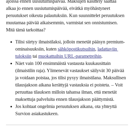
ajoissa ennen uusiutumispäivää. Maksujen käsittely saattaa 
alkaa jo ennen uusiutumispäivää, eivätkä myöhästyneet 
peruutukset oikeuta palautuksiin. Kun suunnittelet peruutuksen 
muutamaa päivää aikaisemmin, varmistat sen onnistumisen. 
Mitä tämä tarkoittaa?
Tilisi siirtyy ilmaistilaksi, jolloin menetät pääsyn premium-
ominaisuuksiin, kuten 
sähköpostikutsuihin
, 
ladattaviin 
tuloksiin
 tai 
muokattuihin URL-parametreihin
.
Näet vain 100 ensimmäistä vastausta kuukausittain 
(ilmaistilin raja). Ylimenevät vastaukset säilyvät 30 päivää 
ja voidaan poistaa, jos tilisi pysyy ilmaistilana. Maksullisen 
tilausjakson aikana kerättyjä vastauksia ei poisteta. – Voit 
peruuttaa tilauksen milloin tahansa ilman, että menetät 
maksettuja palveluita ennen tilausjakson päättymistä.
Jos kohtaat ongelmia peruutuksen aikana, ota yhteyttä 
Survion asiakastukeen.