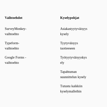
Vaihtoehdot
Kyselypohjat
SurveyMonkey-
Asiakastyytyväisyys
vaihtoehto
kysely
Typeform-
Tyytyväisyys
vaihtoehto
tuotteeseen
Google Forms -
Työtyytyväisyyskys
vaihtoehto
ely
Tapahtuman
suunnittelun kysely
Tutustu kaikkiin
kyselymalleihin