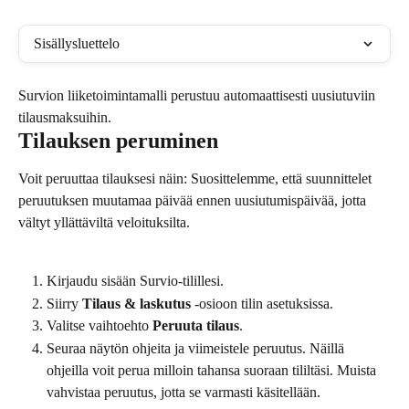
Sisällysluettelo
Survion liiketoimintamalli perustuu automaattisesti uusiutuviin 
tilausmaksuihin.
Tilauksen peruminen
Voit peruuttaa tilauksesi näin: Suosittelemme, että suunnittelet 
peruutuksen muutamaa päivää ennen uusiutumispäivää, jotta 
vältyt yllättäviltä veloituksilta.
Kirjaudu sisään Survio-tilillesi.
Siirry 
Tilaus & laskutus
 -osioon tilin asetuksissa.
Valitse vaihtoehto 
Peruuta tilaus
.
Seuraa näytön ohjeita ja viimeistele peruutus. Näillä 
ohjeilla voit perua milloin tahansa suoraan tililtäsi. Muista 
vahvistaa peruutus, jotta se varmasti käsitellään.